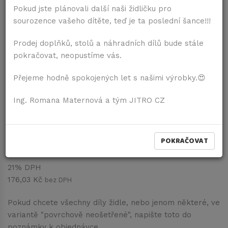
Pokud jste plánovali další naši židličku pro
sourozence vašeho dítěte, teď je ta poslední šance!!!
Prodej doplňků, stolů a náhradních dílů bude stále
pokračovat, neopustíme vás.
Přejeme hodně spokojených let s našimi výrobky.😍
Molitanový sedák
Ing. Romana Maternová a tým JITRO CZ
Žlutá
Dostupnost:
Dodání do 7 dní
POKRAČOVAT
213,00 Kč
vč. DPH
21% DPH
176,03 Kč
bez DPH
Pokud chcete všechny díly židle, nebo jenom některé, ve
variantě "povrchově neošetřené", napište toto do
poznámky k objednávce.