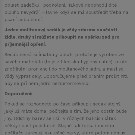
oblasti zadečku i podkolení. Takové nepohodlí dítě
dlouho nevydrží. Hlavně když se má soustředit třeba na
psaní nebo čtení.
Jeden molitanový sedák je vždy zdarma součástí
židle, druhý si můžete přikoupit na opěrku zad pro
příjemnější opření.
Sedák nemá snímatelný potah, protože je vyroben ze
savého materiálu (to je z hlediska hygieny nutné), proto
znečištění pronikne i do molitanového jádra a musí se
vždy vyprat celý. Doporučujeme před praním prošít nití,
aby se pří něm jádro nezdeformovalo.
Doporučení:
Pokud se rozhodnete po čase přikoupit sedák stejný,
jaký už máte doma, počítejte s tím, že jeho odstín bude
jiný. Odstíny barev se liší i v různých balících látek
někdy i dost podstatně. Stejně tak fotka i monitor
počítače zkreslují skutečné barvy, které potom nemusí