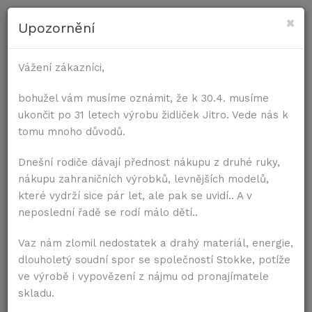
×
Upozornění
PRO ŽIDLE
Vážení zákazníci,
Úvod
Příslušenství
Molitanový sedák
PRO STOLY
bohužel vám musíme oznámit, že k 30.4. musíme
ukončit po 31 letech výrobu židliček Jitro. Vede nás k
tomu mnoho důvodů.
Dnešní rodiče dávají přednost nákupu z druhé ruky,
nákupu zahraničních výrobků, levnějších modelů,
které vydrží sice pár let, ale pak se uvidí.. A v
neposlední řadě se rodí málo dětí..
Vaz nám zlomil nedostatek a drahý materiál, energie,
dlouholetý soudní spor se společností Stokke, potíže
ve výrobě i vypovězení z nájmu od pronajímatele
skladu.