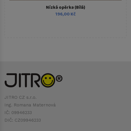
Nízká opěrka (Bílá)
196,00 Kč
JITRO CZ s.r.o.
Ing. Romana Maternová
IČ: 09946233
DIČ: CZ09946233