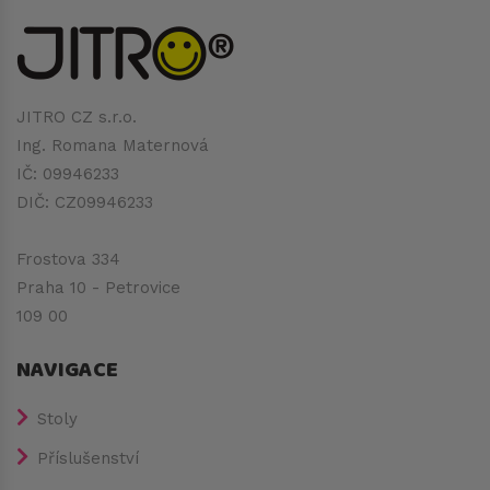
JITRO CZ s.r.o.
Ing. Romana Maternová
IČ: 09946233
DIČ: CZ09946233
Frostova 334
Praha 10 - Petrovice
109 00
NAVIGACE
Stoly
Příslušenství