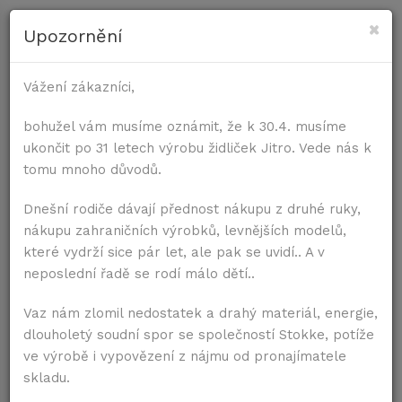
×
Upozornění
PRO ŽIDLE
Vážení zákazníci,
Úvod
Příslušenství
Molitanový sedák
PRO STOLY
bohužel vám musíme oznámit, že k 30.4. musíme
ukončit po 31 letech výrobu židliček Jitro. Vede nás k
tomu mnoho důvodů.
Dnešní rodiče dávají přednost nákupu z druhé ruky,
nákupu zahraničních výrobků, levnějších modelů,
které vydrží sice pár let, ale pak se uvidí.. A v
neposlední řadě se rodí málo dětí..
Vaz nám zlomil nedostatek a drahý materiál, energie,
dlouholetý soudní spor se společností Stokke, potíže
ve výrobě i vypovězení z nájmu od pronajímatele
skladu.