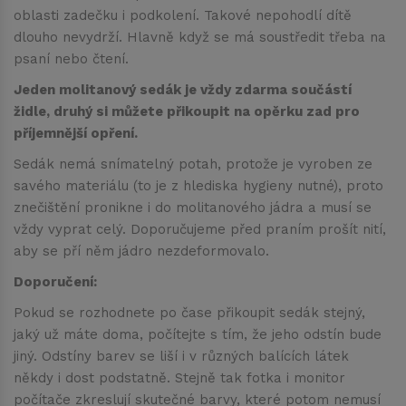
oblasti zadečku i podkolení. Takové nepohodlí dítě
dlouho nevydrží. Hlavně když se má soustředit třeba na
psaní nebo čtení.
Jeden molitanový sedák je vždy zdarma součástí
židle, druhý si můžete přikoupit na opěrku zad pro
příjemnější opření.
Sedák nemá snímatelný potah, protože je vyroben ze
savého materiálu (to je z hlediska hygieny nutné), proto
znečištění pronikne i do molitanového jádra a musí se
vždy vyprat celý. Doporučujeme před praním prošít nití,
aby se pří něm jádro nezdeformovalo.
Doporučení:
Pokud se rozhodnete po čase přikoupit sedák stejný,
jaký už máte doma, počítejte s tím, že jeho odstín bude
jiný. Odstíny barev se liší i v různých balících látek
někdy i dost podstatně. Stejně tak fotka i monitor
počítače zkreslují skutečné barvy, které potom nemusí