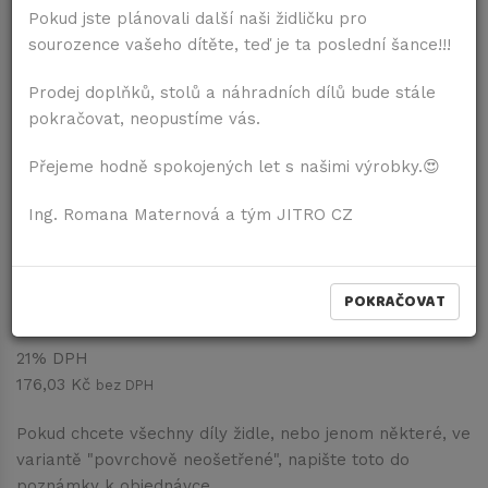
Pokud jste plánovali další naši židličku pro
sourozence vašeho dítěte, teď je ta poslední šance!!!
Prodej doplňků, stolů a náhradních dílů bude stále
pokračovat, neopustíme vás.
Přejeme hodně spokojených let s našimi výrobky.😍
Molitanový sedák
Ing. Romana Maternová a tým JITRO CZ
Červený patchwork - s medvídky
Dostupnost:
Dodání do 7 dní
POKRAČOVAT
213,00 Kč
vč. DPH
21% DPH
176,03 Kč
bez DPH
Pokud chcete všechny díly židle, nebo jenom některé, ve
variantě "povrchově neošetřené", napište toto do
poznámky k objednávce.