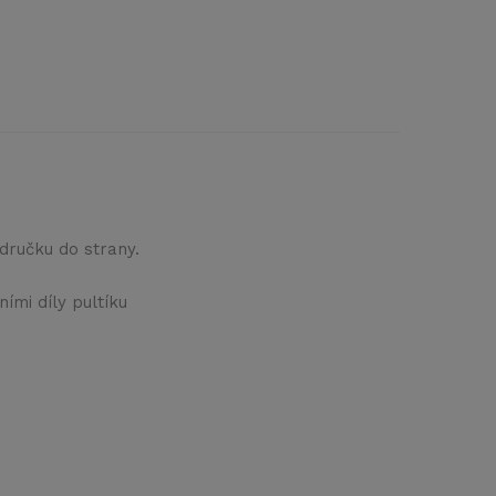
područku do strany.
ími díly pultíku