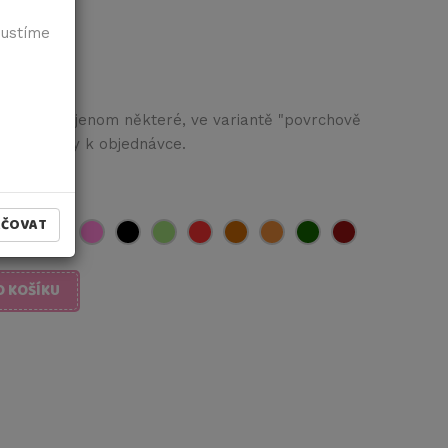
pustíme
idle, nebo jenom některé, ve variantě "povrchově
do poznámky k objednávce.
AČOVAT
O KOŠÍKU