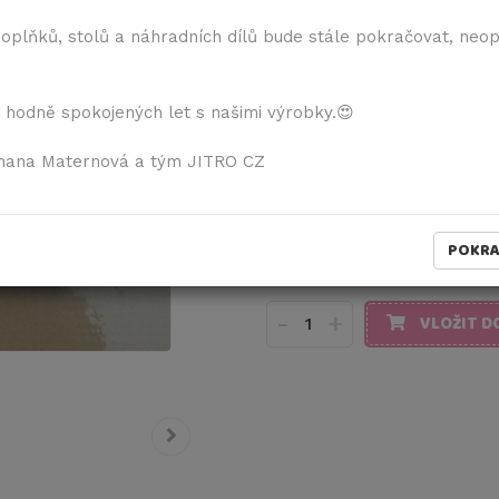
1 189,00 Kč
vč. DPH
doplňků, stolů a náhradních dílů bude stále pokračovat, neo
21% DPH
982,65 Kč
bez DPH
 hodně spokojených let s našimi výrobky.😍
Pokud chcete všechny díly ž
neošetřené", napište toto 
mana Maternová a tým JITRO CZ
Barevné varianty:
POKR
-
+
VLOŽIT D