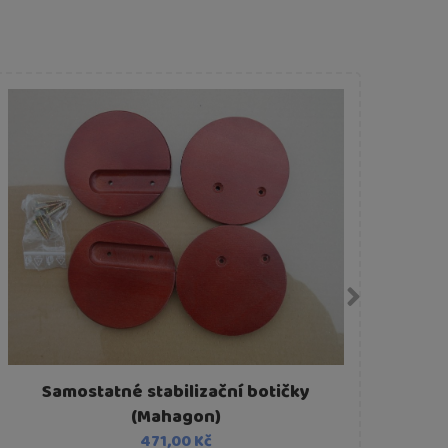
Samostatné stabilizační botičky
(Mahagon)
471,00 Kč