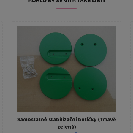
MOHLO BY SE VÁM TAKÉ LÍBIT
Samostatné stabilizační botičky (Tmavě
zelená)