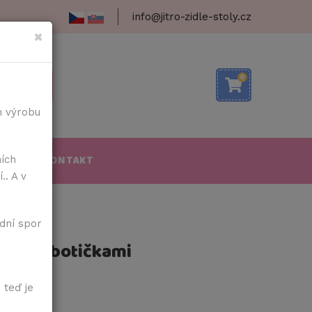
info@jitro-zidle-stoly.cz
×
0
h výrobu
OBA
KONTAKT
ních
.. A v
dní spor
čky s botičkami
 teď je
8 dní