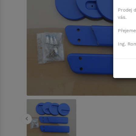
Prodej 
vás.
Přejeme
Ing. Ro