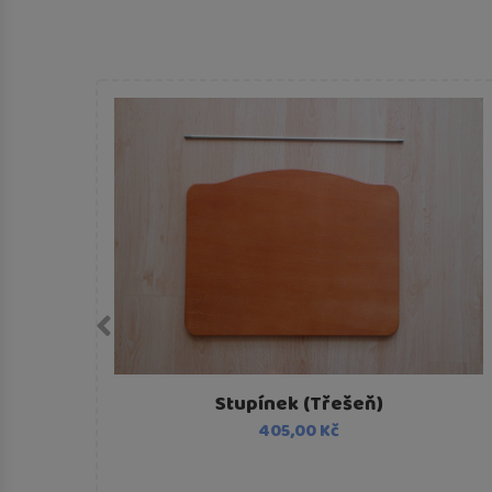
Stupínek (Třešeň)
405,00 Kč
y