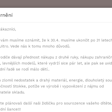
rnění
ákazníci,
 vám musíme oznámit, že k 30.4. musíme ukončit po 31 letec
k Jitro. Vede nás k tomu mnoho důvodů.
ČASTÉ DOTAZY
KE STAŽENÍ
ZAKÁZKOVÁ VÝR
rodiče dávají přednost nákupu z druhé ruky, nákupu zahranič
 levnějších modelů, které vydrží sice pár let, ale pak se uvidí
ní řadě se rodí málo dětí..
y s botičkami
 zlomil nedostatek a drahý materiál, energie, dlouholetý sou
ečností Stokke, potíže ve výrobě i vypovězení z nájmu od
Samostatné podru
matele skladu.
Tmavě modrá
te plánovali další naši židličku pro sourozence vašeho dítěte,
dní šance!!!
Dostupnost:
Dodání do 1 až 