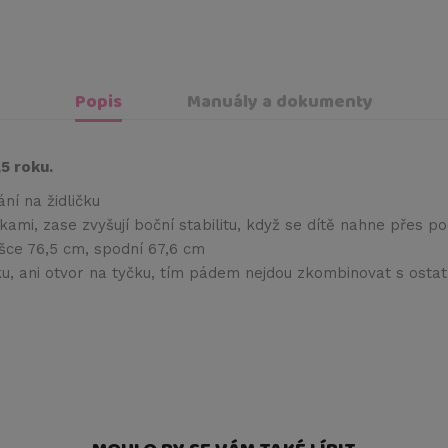
Popis
Manuály a dokumenty
5 roku.
ní na židličku
čkami, zase zvyšují boční stabilitu, když se dítě nahne přes 
ýšce 76,5 cm, spodní 67,6 cm
ku, ani otvor na tyčku, tím pádem nejdou zkombinovat s ostatn